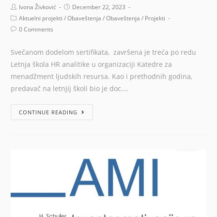
Ivona Živković
December 22, 2023
Aktuelni projekti
/
Obaveštenja
/
Obaveštenja
/
Projekti
0 Comments
Svečanom dodelom sertifikata, završena je treća po redu
Letnja škola HR analitike u organizaciji Katedre za
menadžment ljudskih resursa. Kao i prethodnih godina,
predavač na letnjij školi bio je doc.…
CONTINUE READING