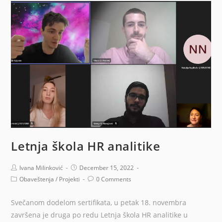
Letnja škola HR analitike
Ivana Milinković
December 15, 2022
Obaveštenja
/
Projekti
0 Comments
Svečanom dodelom sertifikata, u petak 18. novembra
završena je druga po redu Letnja škola HR analitike u