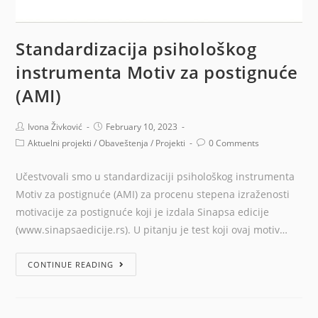
Standardizacija psihološkog
instrumenta Motiv za postignuće
(AMI)
Ivona Živković
February 10, 2023
Aktuelni projekti
/
Obaveštenja
/
Projekti
0 Comments
Učestvovali smo u standardizaciji psihološkog instrumenta
Motiv za postignuće (AMI) za procenu stepena izraženosti
motivacije za postignuće koji je izdala Sinapsa edicije
(www.sinapsaedicije.rs). U pitanju je test koji ovaj motiv…
CONTINUE READING