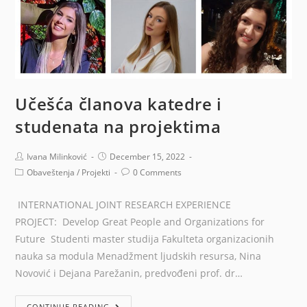
Učešća članova katedre i
studenata na projektima
Ivana Milinković
December 15, 2022
Obaveštenja
/
Projekti
0 Comments
INTERNATIONAL JOINT RESEARCH EXPERIENCE
PROJECT: Develop Great People and Organizations for
Future Studenti master studija Fakulteta organizacionih
nauka sa modula Menadžment ljudskih resursa, Nina
Novović i Dejana Parežanin, predvođeni prof. dr…
CONTINUE READING